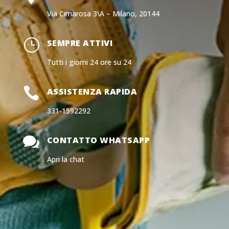
Via Cimarosa 3\A – Milano, 20144
}
SEMPRE ATTIVI
Tutti i giorni 24 ore su 24

ASSISTENZA RAPIDA
331-1592292

CONTATTO WHATSAPP
Apri la chat