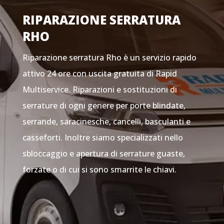
RIPARAZIONE SERRATURA
RHO
Riparazione serratura Rho è un servizio rapido
attivo 24 ore con uscita gratuita di Rapid
Multiservice. Riparazioni e sostituzioni di
serrature di ogni genere per porte blindate,
serrande, saracinesche, cancelli, basculanti e
casseforti. Inoltre siamo specializzati nello
sbloccaggio e apertura di serrature guaste,
forzate o di cui si sono smarrite le chiavi.