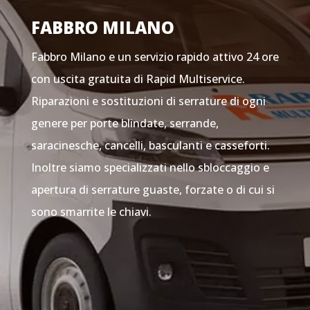
FABBRO MILANO
Fabbro Milano e un servizio rapido attivo 24 ore
con uscita gratuita di Rapid Multiservice.
Riparazioni e sostituzioni di serrature di ogni
genere per porte blindate, serrande,
saracinesche, cancelli, basculanti e casseforti.
Inoltre siamo specializzati nello sbloccaggio e
apertura di serrature guaste, forzate o di cui si
sono smarrite le chiavi.