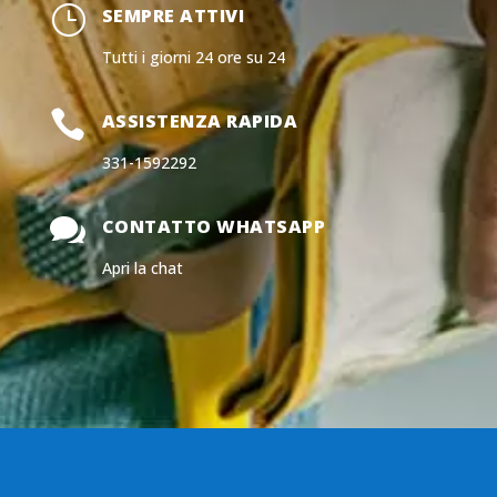
}
SEMPRE ATTIVI
Tutti i giorni 24 ore su 24

ASSISTENZA RAPIDA
331-1592292

CONTATTO WHATSAPP
Apri la chat